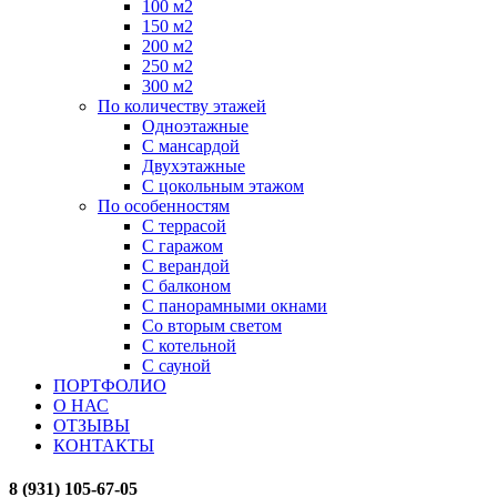
100 м2
150 м2
200 м2
250 м2
300 м2
По количеству этажей
Одноэтажные
С мансардой
Двухэтажные
С цокольным этажом
По особенностям
С террасой
С гаражом
С верандой
С балконом
С панорамными окнами
Со вторым светом
С котельной
С сауной
ПОРТФОЛИО
О НАС
ОТЗЫВЫ
КОНТАКТЫ
8 (931) 105-67-05