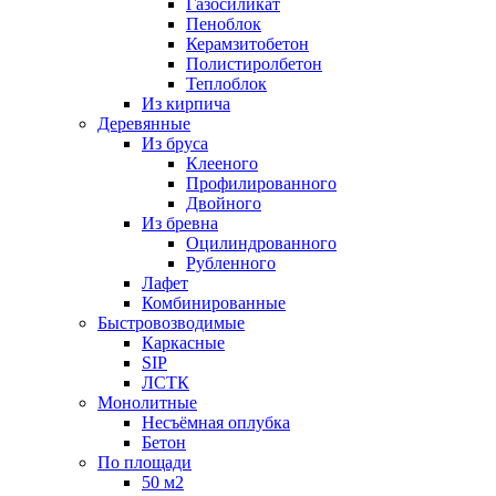
Газосиликат
Пеноблок
Керамзитобетон
Полистиролбетон
Теплоблок
Из кирпича
Деревянные
Из бруса
Клееного
Профилированного
Двойного
Из бревна
Оцилиндрованного
Рубленного
Лафет
Комбинированные
Быстровозводимые
Каркасные
SIP
ЛСТК
Монолитные
Несъёмная оплубка
Бетон
По площади
50 м2