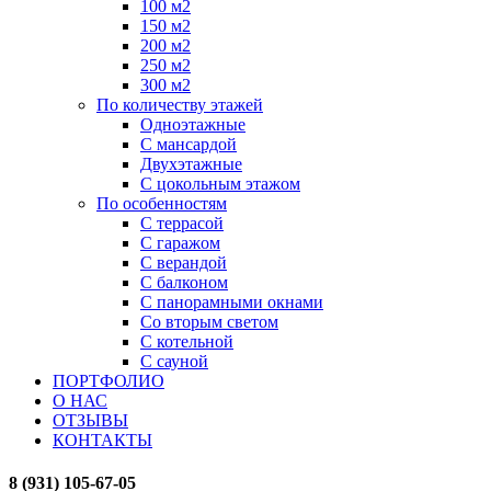
100 м2
150 м2
200 м2
250 м2
300 м2
По количеству этажей
Одноэтажные
С мансардой
Двухэтажные
С цокольным этажом
По особенностям
С террасой
С гаражом
С верандой
С балконом
С панорамными окнами
Со вторым светом
С котельной
С сауной
ПОРТФОЛИО
О НАС
ОТЗЫВЫ
КОНТАКТЫ
8 (931) 105-67-05