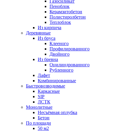
Газосиликат
Пеноблок
Керамзитобетон
Полистиролбетон
Теплоблок
Из кирпича
Деревянные
Из бруса
Клееного
Профилированного
Двойного
Из бревна
Оцилиндрованного
Рубленного
Лафет
Комбинированные
Быстровозводимые
Каркасные
SIP
ЛСТК
Монолитные
Несъёмная оплубка
Бетон
По площади
50 м2